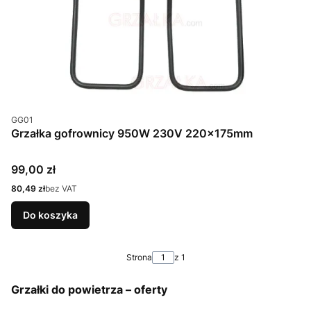
Kod produktu
GG01
Grzałka gofrownicy 950W 230V 220x175mm
Cena
99,00 zł
Cena
80,49 zł
bez VAT
Do koszyka
Strona
z 1
Grzałki do powietrza – oferty