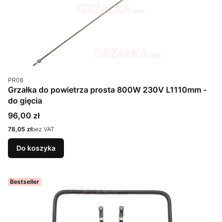
Kod produktu
PR08
Grzałka do powietrza prosta 800W 230V L1110mm -
do gięcia
Cena
96,00 zł
Cena
78,05 zł
bez VAT
Do koszyka
Bestseller