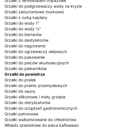
Grzałki z termostatem trójfazowe
Grzałki do podgrzewaczy wody na kryzie
Grzałki zanurzeniowe (nurkowe)
Grzałki z rurką kapilary
Grzałki do wody 1"
Grzałki do wody ½”
Grzałki do bemarów
Grzałki do destylatorów
Grzałki do nagrzewnic
Grzałki do ogrzewaczy olejowych
Grzałki do pakowarek
Grzałki do pieców akumulacyjnych
Grzałki do piekarników
Grzałki do powietrza
Grzałki do pralek
Grzałki do pralnic przemysłowych
Grzałki do sauny
Grzałki silikonowe / maty grzejne
Grzałki do sterylizatorów
Grzałki do urządzeń gastronomicznych
Grzałki patronowe
Grzałki wulkanizowane do chłodnictwa
Wkłady szamotowe do pieca kaflowego