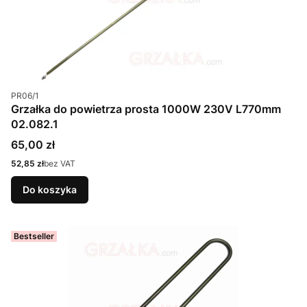
Kod produktu
PR06/1
Grzałka do powietrza prosta 1000W 230V L770mm
02.082.1
Cena
65,00 zł
Cena
52,85 zł
bez VAT
Do koszyka
Bestseller