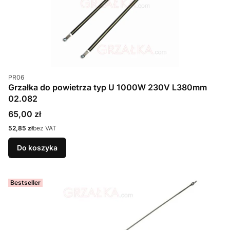
Kod produktu
PR06
Grzałka do powietrza typ U 1000W 230V L380mm
02.082
Cena
65,00 zł
Cena
52,85 zł
bez VAT
Do koszyka
Bestseller