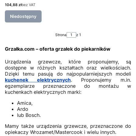
Cena
104,88 zł
bez VAT
Niedostępny
Strona
z 1
Grzałka.com – oferta grzałek do piekarników
Urządzenia grzewcze, które proponujemy, są
dostępne w różnych kształtach oraz wielkościach.
Dzięki temu pasują do najpopularniejszych modeli
kuchenek elektrycznych
. Proponujemy m.in.
egzemplarze przeznaczone do montażu w
kuchenkach elektrycznych marki:
Amica,
Ardo
lub Bosch.
Mamy także urządzenia grzewcze, przeznaczone do
opiekaczy Wrozamet/Mastercook i wielu innych.