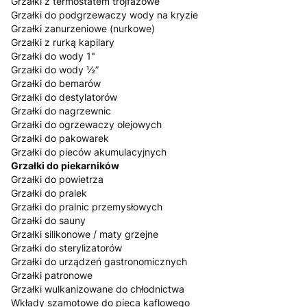
Grzałki z termostatem trójfazowe
Grzałki do podgrzewaczy wody na kryzie
Grzałki zanurzeniowe (nurkowe)
Grzałki z rurką kapilary
Grzałki do wody 1"
Grzałki do wody ½”
Grzałki do bemarów
Grzałki do destylatorów
Grzałki do nagrzewnic
Grzałki do ogrzewaczy olejowych
Grzałki do pakowarek
Grzałki do pieców akumulacyjnych
Grzałki do piekarników
Grzałki do powietrza
Grzałki do pralek
Grzałki do pralnic przemysłowych
Grzałki do sauny
Grzałki silikonowe / maty grzejne
Grzałki do sterylizatorów
Grzałki do urządzeń gastronomicznych
Grzałki patronowe
Grzałki wulkanizowane do chłodnictwa
Wkłady szamotowe do pieca kaflowego