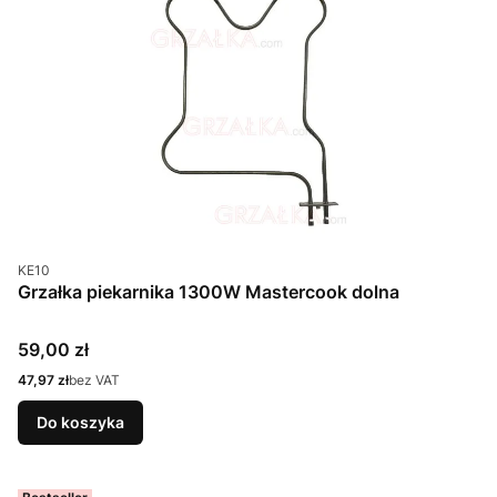
Kod produktu
KE10
Grzałka piekarnika 1300W Mastercook dolna
Cena
59,00 zł
Cena
47,97 zł
bez VAT
Do koszyka