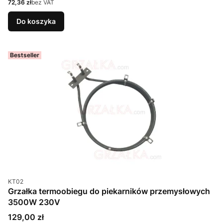
Cena
72,36 zł
bez VAT
Do koszyka
Bestseller
Kod produktu
KT02
Grzałka termoobiegu do piekarników przemysłowych
3500W 230V
Cena
129,00 zł