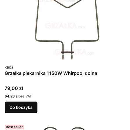
Kod produktu
KE08
Grzałka piekarnika 1150W Whirpool dolna
Cena
79,00 zł
Cena
64,23 zł
bez VAT
Do koszyka
Bestseller