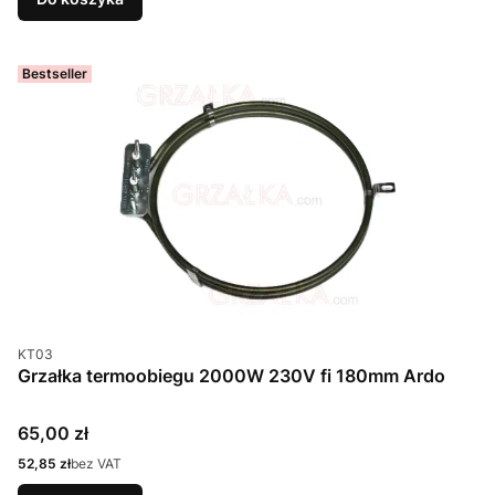
Bestseller
Kod produktu
KT03
Grzałka termoobiegu 2000W 230V fi 180mm Ardo
Cena
65,00 zł
Cena
52,85 zł
bez VAT