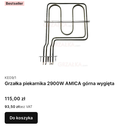
Bestseller
Kod produktu
KE09/1
Grzałka piekarnika 2900W AMICA górna wygięta
Cena
115,00 zł
Cena
93,50 zł
bez VAT
Do koszyka