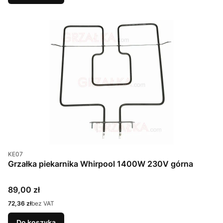
Kod produktu
KE07
Grzałka piekarnika Whirpool 1400W 230V górna
Cena
89,00 zł
Cena
72,36 zł
bez VAT
Do koszyka