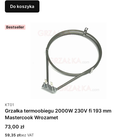
Do koszyka
Bestseller
Kod produktu
KT01
Grzałka termoobiegu 2000W 230V fi 193 mm
Mastercook Wrozamet
Cena
73,00 zł
Cena
59,35 zł
bez VAT