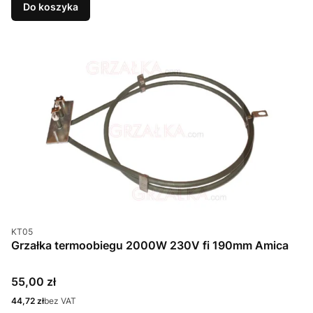
Do koszyka
Kod produktu
KT05
Grzałka termoobiegu 2000W 230V fi 190mm Amica
Cena
55,00 zł
Cena
44,72 zł
bez VAT