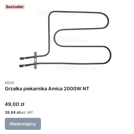
Bestseller
Kod produktu
KE04
Grzałka piekarnika Amica 2000W NT
Cena
49,00 zł
Cena
39,84 zł
bez VAT
Niedostępny