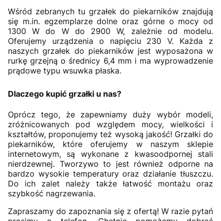
Wśród zebranych tu grzałek do piekarników znajdują
się m.in. egzemplarze dolne oraz górne o mocy od
1300 W do W do 2900 W, zależnie od modelu.
Oferujemy urządzenia o napięciu 230 V. Każda z
naszych grzałek do piekarników jest wyposażona w
rurkę grzejną o średnicy 6,4 mm i ma wyprowadzenie
prądowe typu wsuwka płaska.
Dlaczego kupić grzałki u nas?
Oprócz tego, że zapewniamy duży wybór modeli,
zróżnicowanych pod względem mocy, wielkości i
kształtów, proponujemy też wysoką jakość! Grzałki do
piekarników, które oferujemy w naszym sklepie
internetowym, są wykonane z kwasoodpornej stali
nierdzewnej. Tworzywo to jest również odporne na
bardzo wysokie temperatury oraz działanie tłuszczu.
Do ich zalet należy także łatwość montażu oraz
szybkość nagrzewania.
Zapraszamy do zapoznania się z ofertą! W razie pytań
prosimy o telefon. Chętnie pomożemy dobrać