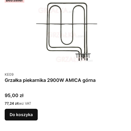
Bestseller
Kod produktu
KE09
Grzałka piekarnika 2900W AMICA górna
Cena
95,00 zł
Cena
77,24 zł
bez VAT
Do koszyka