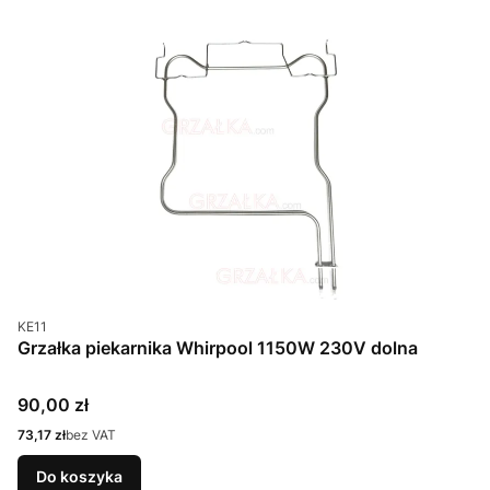
Kod produktu
KE11
Grzałka piekarnika Whirpool 1150W 230V dolna
Cena
90,00 zł
Cena
73,17 zł
bez VAT
Do koszyka