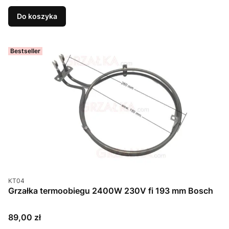
Do koszyka
Bestseller
Kod produktu
KT04
Grzałka termoobiegu 2400W 230V fi 193 mm Bosch
Cena
89,00 zł