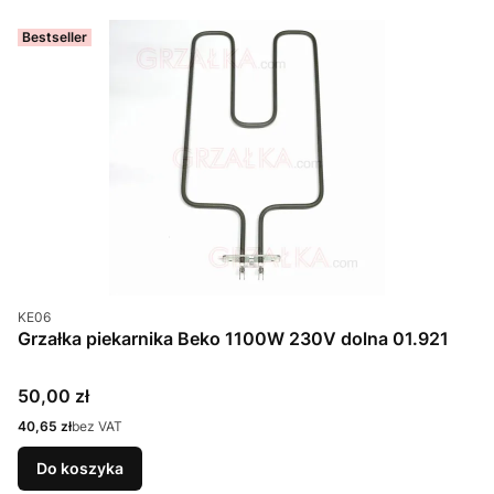
Bestseller
Kod produktu
KE06
Grzałka piekarnika Beko 1100W 230V dolna 01.921
Cena
50,00 zł
Cena
40,65 zł
bez VAT
Do koszyka