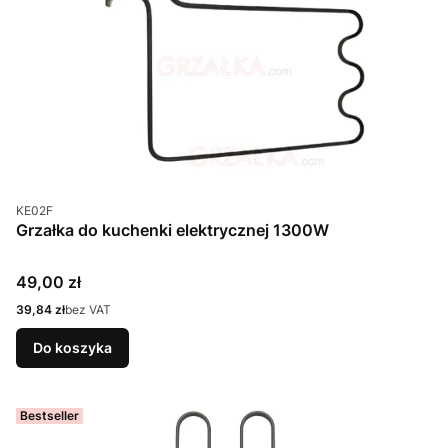
Kod produktu
KE02F
Grzałka do kuchenki elektrycznej 1300W
Cena
49,00 zł
Cena
39,84 zł
bez VAT
Do koszyka
Bestseller