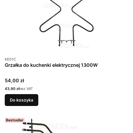
Kod produktu
KE01C
Grzałka do kuchenki elektrycznej 1300W
Cena
54,00 zł
Cena
43,90 zł
bez VAT
Do koszyka
Bestseller