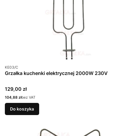
Kod produktu
KE03/C
Grzałka kuchenki elektrycznej 2000W 230V
Cena
129,00 zł
Cena
104,88 zł
bez VAT
Do koszyka