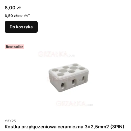
Cena
8,00 zł
Cena
6,50 zł
bez VAT
Do koszyka
Bestseller
Kod produktu
Y3X25
Kostka przyłączeniowa ceramiczna 3x2,5mm2 (3PIN)