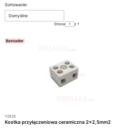
Lista produktów
Sortowanie:
Domyślne
Strona
z 1
Bestseller
Kod produktu
Y2X25
Kostka przyłączeniowa ceramiczna 2x2,5mm2