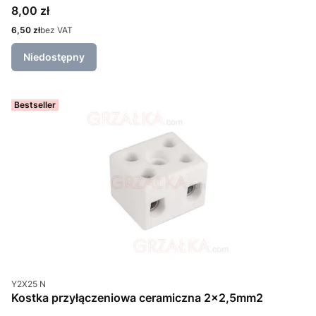
Cena
8,00 zł
Cena
6,50 zł
bez VAT
Niedostępny
Bestseller
Kod produktu
Y2X25 N
Kostka przyłączeniowa ceramiczna 2x2,5mm2