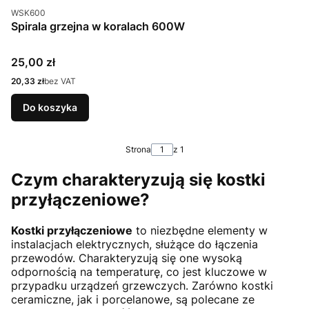
Kod produktu
WSK600
Spirala grzejna w koralach 600W
Cena
25,00 zł
Cena
20,33 zł
bez VAT
Do koszyka
Strona
z 1
Czym charakteryzują się kostki
przyłączeniowe?
Kostki przyłączeniowe
to niezbędne elementy w
instalacjach elektrycznych, służące do łączenia
przewodów. Charakteryzują się one wysoką
odpornością na temperaturę, co jest kluczowe w
przypadku urządzeń grzewczych. Zarówno kostki
ceramiczne, jak i porcelanowe, są polecane ze