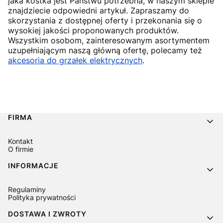
jaka kostka jest Państwu potrzebna, w naszym sklepie
znajdziecie odpowiedni artykuł. Zapraszamy do
skorzystania z dostępnej oferty i przekonania się o
wysokiej jakości proponowanych produktów.
Wszystkim osobom, zainteresowanym asortymentem
uzupełniającym naszą główną ofertę, polecamy też
akcesoria do grzałek elektrycznych
.
Linki w stopce
FIRMA
Kontakt
O firmie
INFORMACJE
Regulaminy
Polityka prywatności
DOSTAWA I ZWROTY