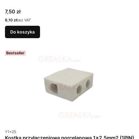
Cena
7,50 zł
Cena
6,10 zł
bez VAT
Do koszyka
Bestseller
Kod produktu
Y1x25
Kostka przyłączeniowa porcelanowa 1x2,5mm2 (1PIN)