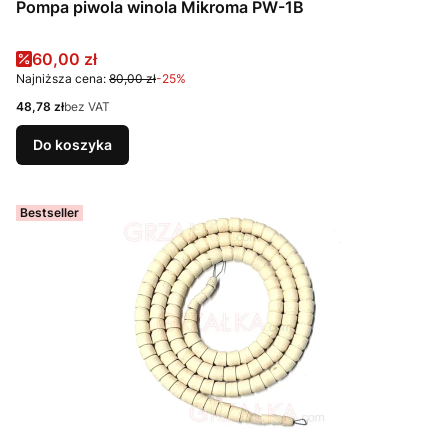
Pompa piwola winola Mikroma PW-1B
Cena promocyjna
60,00 zł
Najniższa cena:
80,00 zł
-25%
Cena
48,78 zł
bez VAT
Do koszyka
Bestseller