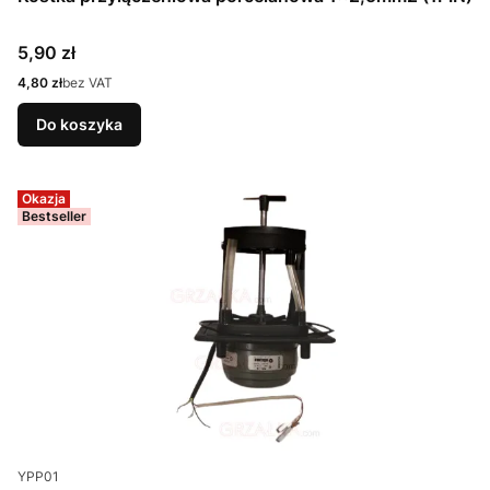
Cena
5,90 zł
Cena
4,80 zł
bez VAT
Do koszyka
Okazja
Bestseller
Kod produktu
YPP01