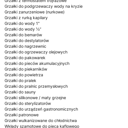
Grzałki z termostatem trójfazowe
Grzałki do podgrzewaczy wody na kryzie
Grzałki zanurzeniowe (nurkowe)
Grzałki z rurką kapilary
Grzałki do wody 1"
Grzałki do wody ½”
Grzałki do bemarów
Grzałki do destylatorów
Grzałki do nagrzewnic
Grzałki do ogrzewaczy olejowych
Grzałki do pakowarek
Grzałki do pieców akumulacyjnych
Grzałki do piekarników
Grzałki do powietrza
Grzałki do pralek
Grzałki do pralnic przemysłowych
Grzałki do sauny
Grzałki silikonowe / maty grzejne
Grzałki do sterylizatorów
Grzałki do urządzeń gastronomicznych
Grzałki patronowe
Grzałki wulkanizowane do chłodnictwa
Wkłady szamotowe do pieca kaflowego