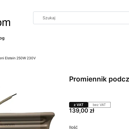
log
eni Elstein 250W 230V
Promiennik podcz
z VAT
bez VAT
Cena
139,00 zł
Ilość