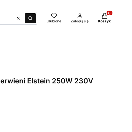
Produkty w kos
Wyczyść
Szukaj
Ulubione
Zaloguj się
Koszyk
erwieni Elstein 250W 230V