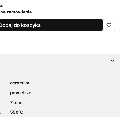
ść:
 na zamówienie
Dodaj do koszyka
ceramika
powietrze
7 min
y
550°C