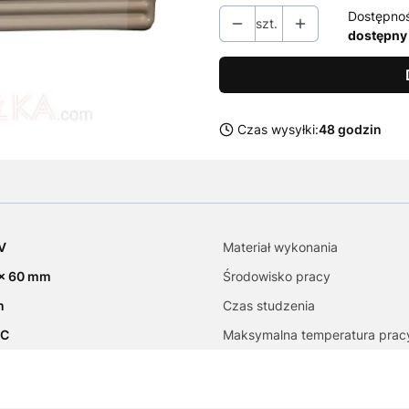
Dostępno
szt.
dostępny
Czas wysyłki:
48 godzin
V
Materiał wykonania
x 60 mm
Środowisko pracy
n
Czas studzenia
°C
Maksymalna temperatura prac