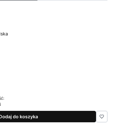
lska
ść:
ć
Dodaj do koszyka