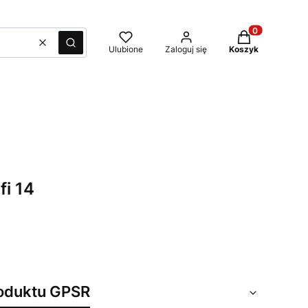
Produkty w kos
Wyczyść
Szukaj
Ulubione
Zaloguj się
Koszyk
fi 14
oduktu GPSR