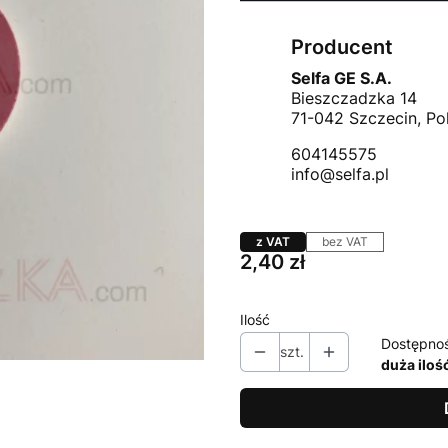
Producent
Selfa GE S.A.
Bieszczadzka 14
71-042 Szczecin, Po
604145575
info@selfa.pl
z VAT
bez VAT
Cena
2,40 zł
Ilość
Dostępno
szt.
duża iloś